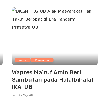
by
News
Pendidikan
Wapres Ma’ruf Amin Beri
Sambutan pada Halalbihalal
IKA-UB
oleh
22 May 2021
Posted
by