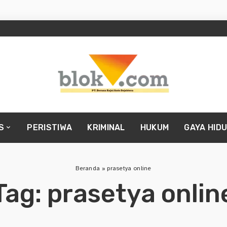
S
PERISTIWA
KRIMINAL
HUKUM
GAYA HID
Beranda
»
prasetya online
Tag:
prasetya onlin