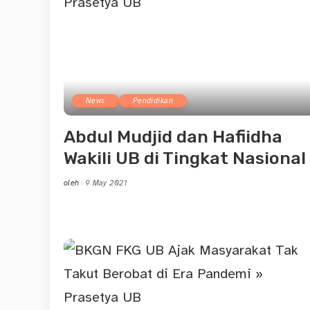
News
Pendidikan
Abdul Mudjid dan Hafiidha
Wakili UB di Tingkat Nasional
oleh
9 May 2021
Posted
by