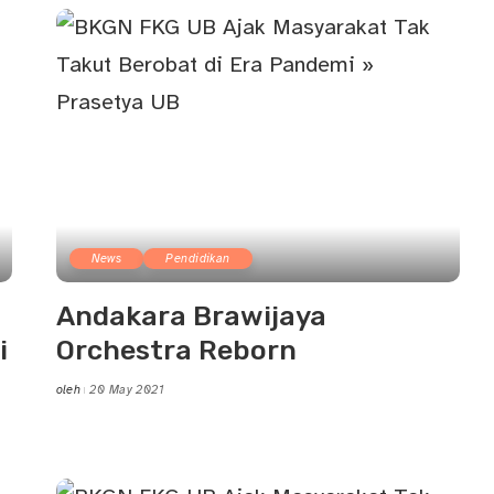
News
Pendidikan
Andakara Brawijaya
i
Orchestra Reborn
oleh
20 May 2021
Posted
by