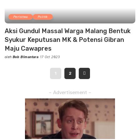
Peristiwa
Politik
Aksi Gundul Massal Warga Malang Bentuk
Syukur Keputusan MK & Potensi Gibran
Maju Cawapres
oleh
Bob Bimantara
17 Oct 2023
Posted
by
1
2
– Advertisement –