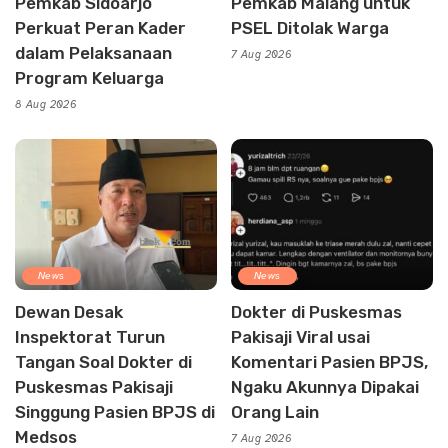
Pemkab Sidoarjo
Pemkab Malang untuk
Perkuat Peran Kader
PSEL Ditolak Warga
dalam Pelaksanaan
7 Aug 2026
Program Keluarga
8 Aug 2026
News
News
Dewan Desak
Dokter di Puskesmas
Inspektorat Turun
Pakisaji Viral usai
Tangan Soal Dokter di
Komentari Pasien BPJS,
Puskesmas Pakisaji
Ngaku Akunnya Dipakai
Singgung Pasien BPJS di
Orang Lain
Medsos
7 Aug 2026