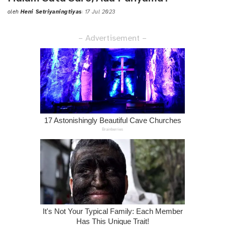
oleh
Heni Setriyaningtiyas
17 Jul 2023
Posted
by
– Advertisement –