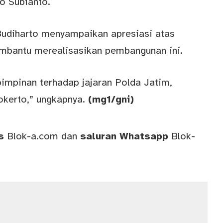
o Subianto.
udiharto menyampaikan apresiasi atas
embantu merealisasikan pembangunan ini.
pimpinan terhadap jajaran Polda Jatim,
okerto,” ungkapnya.
(mg1/gni)
ws
Blok-a.com
dan
saluran
Whatsapp
Blok-