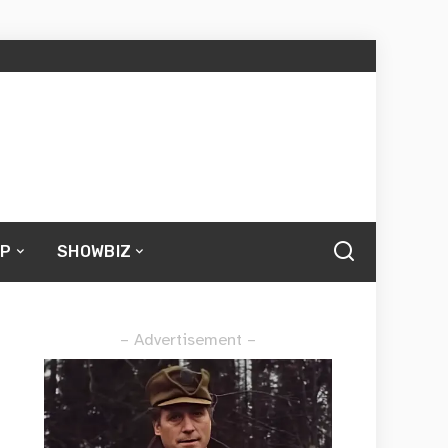
UP
SHOWBIZ
– Advertisement –