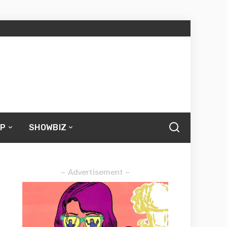
UP
SHOWBIZ
– Advertisement –