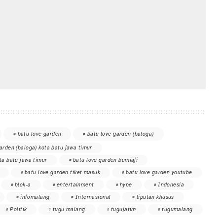
batu love garden
batu love garden (baloga)
arden (baloga) kota batu jawa timur
ta batu jawa timur
batu love garden bumiaji
batu love garden tiket masuk
batu love garden youtube
blok-a
entertainment
hype
Indonesia
infomalang
Internasional
liputan khusus
Politik
tugu malang
tugujatim
tugumalang