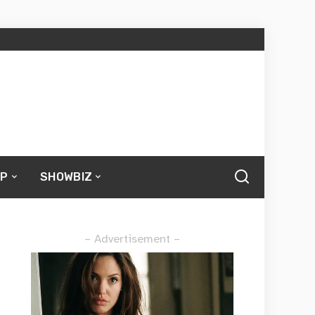
UP
SHOWBIZ
– Advertisement –