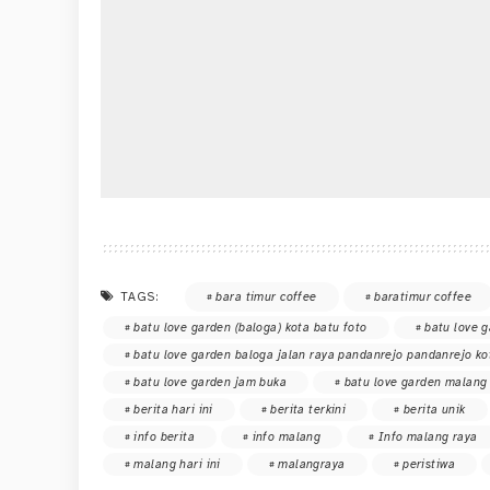
TAGS:
bara timur coffee
baratimur coffee
batu love garden (baloga) kota batu foto
batu love g
batu love garden baloga jalan raya pandanrejo pandanrejo ko
batu love garden jam buka
batu love garden malang
berita hari ini
berita terkini
berita unik
info berita
info malang
Info malang raya
malang hari ini
malangraya
peristiwa