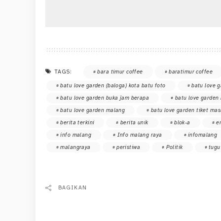
TAGS:
bara timur coffee
baratimur coffee
batu love garden (baloga) kota batu foto
batu love g
batu love garden buka jam berapa
batu love garden 
batu love garden malang
batu love garden tiket mas
berita terkini
berita unik
blok-a
e
info malang
Info malang raya
infomalang
malangraya
peristiwa
Politik
tugu
BAGIKAN