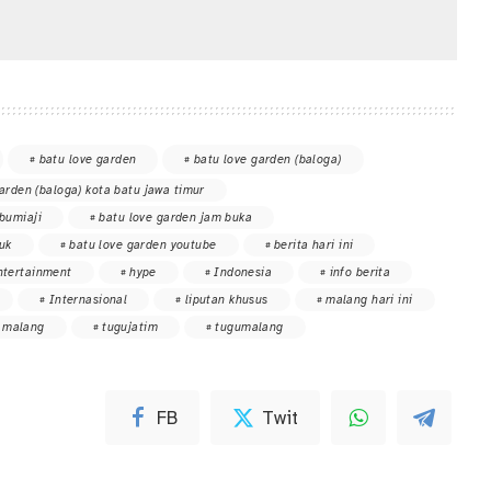
batu love garden
batu love garden (baloga)
arden (baloga) kota batu jawa timur
bumiaji
batu love garden jam buka
uk
batu love garden youtube
berita hari ini
ntertainment
hype
Indonesia
info berita
Internasional
liputan khusus
malang hari ini
 malang
tugujatim
tugumalang
FB
Twit