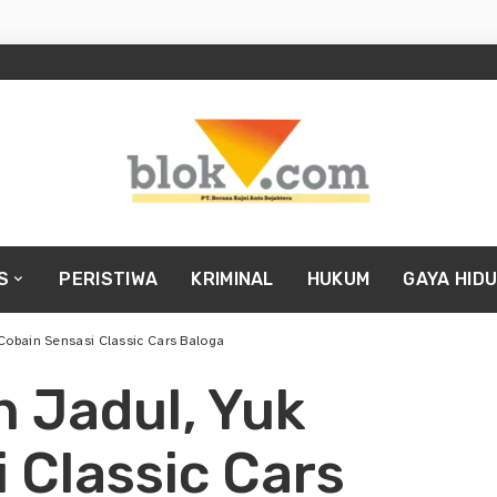
S
PERISTIWA
KRIMINAL
HUKUM
GAYA HID
 Cobain Sensasi Classic Cars Baloga
n Jadul, Yuk
 Classic Cars