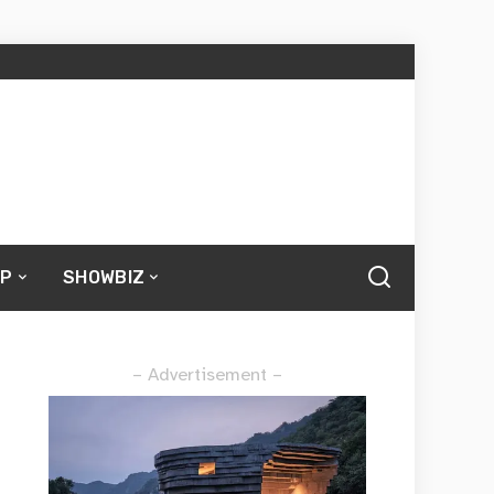
UP
SHOWBIZ
– Advertisement –