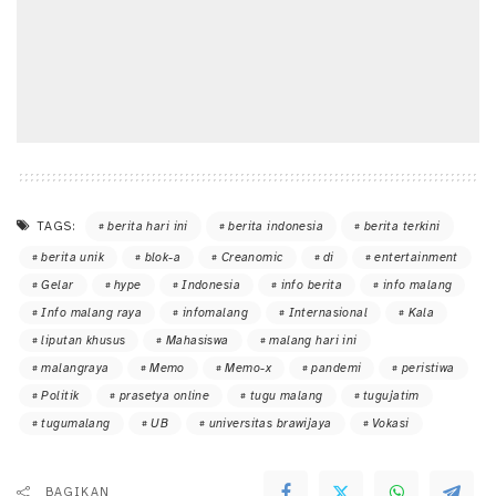
TAGS:
berita hari ini
berita indonesia
berita terkini
berita unik
blok-a
Creanomic
di
entertainment
Gelar
hype
Indonesia
info berita
info malang
Info malang raya
infomalang
Internasional
Kala
liputan khusus
Mahasiswa
malang hari ini
malangraya
Memo
Memo-x
pandemi
peristiwa
Politik
prasetya online
tugu malang
tugujatim
tugumalang
UB
universitas brawijaya
Vokasi
BAGIKAN