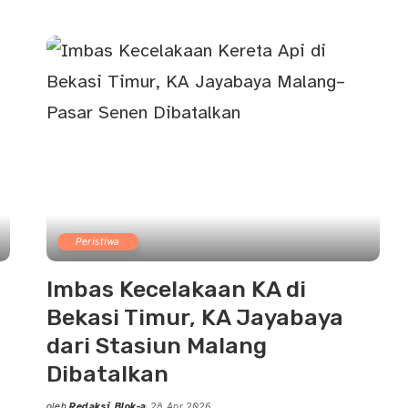
by
Peristiwa
Imbas Kecelakaan KA di
Bekasi Timur, KA Jayabaya
dari Stasiun Malang
Dibatalkan
oleh
Redaksi Blok-a
28 Apr 2026