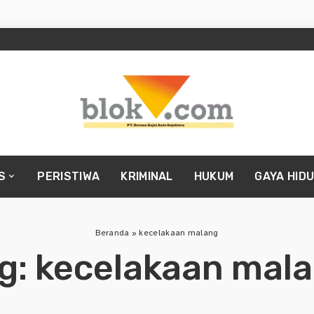
S
PERISTIWA
KRIMINAL
HUKUM
GAYA HID
Beranda
»
kecelakaan malang
g:
kecelakaan mal