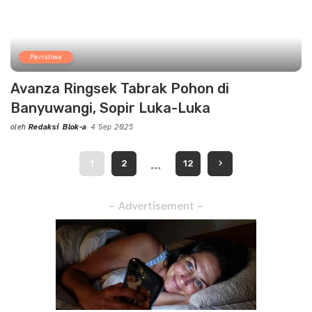
Peristiwa
Avanza Ringsek Tabrak Pohon di
Banyuwangi, Sopir Luka-Luka
oleh
Redaksi Blok-a
4 Sep 2025
Posted
by
…
1
2
12
– Advertisement –