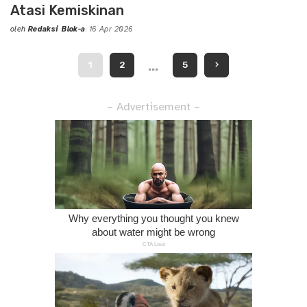
Atasi Kemiskinan
oleh
Redaksi Blok-a
16 Apr 2026
Posted
by
…
1
2
5
– Advertisement –