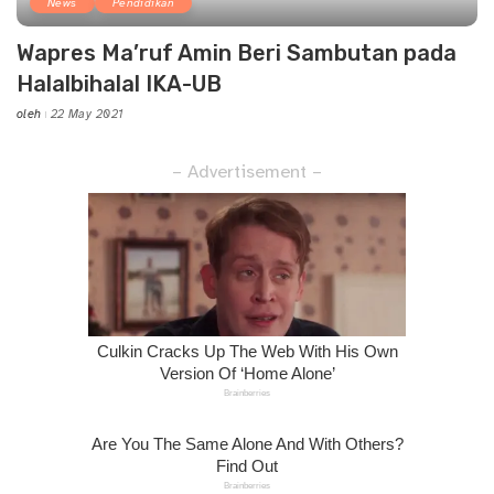
News
Pendidikan
Wapres Ma’ruf Amin Beri Sambutan pada
Halalbihalal IKA-UB
oleh
22 May 2021
Posted
by
– Advertisement –