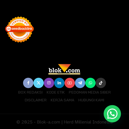
BOX REDAKSI
KODE ETIK
PEDOMAN MEDIA SIBER
DISCLAIMER
KERJA SAMA
HUBUNGI KAMI
© 2025 - Blok-a.com | Herd Millenial Indonesia