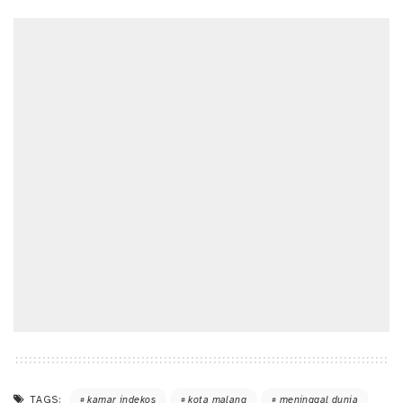
TAGS:
kamar indekos
kota malang
meninggal dunia