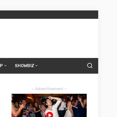
UP
SHOWBIZ
– Advertisement –