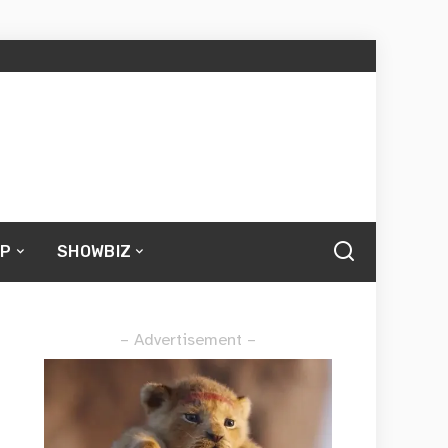
UP
SHOWBIZ
– Advertisement –