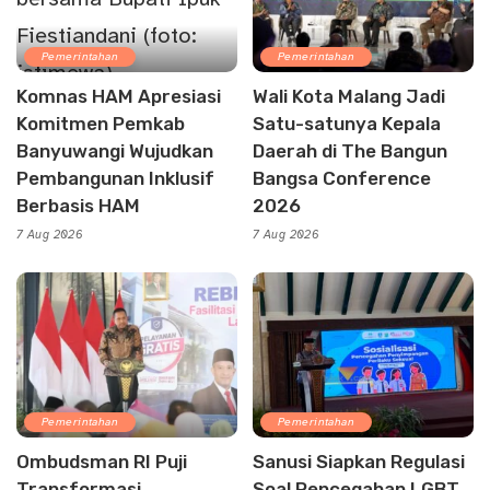
Pemerintahan
Pemerintahan
Komnas HAM Apresiasi
Wali Kota Malang Jadi
Komitmen Pemkab
Satu-satunya Kepala
Banyuwangi Wujudkan
Daerah di The Bangun
Pembangunan Inklusif
Bangsa Conference
Berbasis HAM
2026
7 Aug 2026
7 Aug 2026
Pemerintahan
Pemerintahan
Ombudsman RI Puji
Sanusi Siapkan Regulasi
Transformasi
Soal Pencegahan LGBT