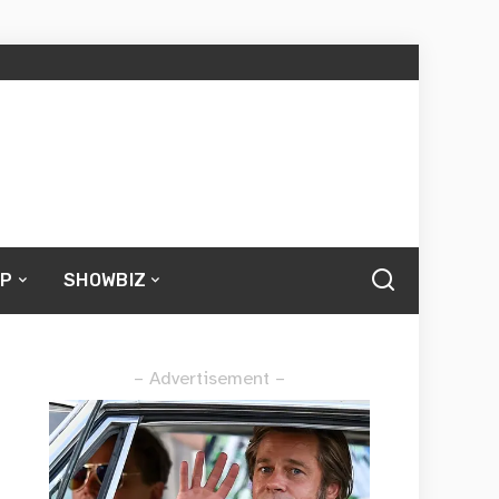
UP
SHOWBIZ
– Advertisement –