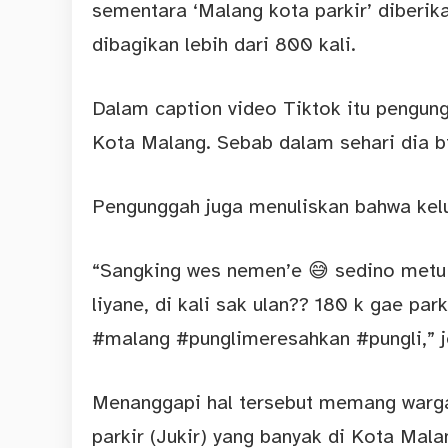
sementara ‘Malang kota parkir’ diberika
dibagikan lebih dari 800 kali.
Dalam caption video Tiktok itu pengun
Kota Malang. Sebab dalam sehari dia bi
Pengunggah juga menuliskan bahwa kelu
“Sangking wes nemen’e 😅 sedino metu
liyane, di kali sak ulan?? 180 k gae pa
#malang #punglimeresahkan #pungli,” j
Menanggapi hal tersebut memang warg
parkir (Jukir) yang banyak di Kota Mala