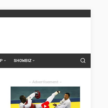
UP
SHOWBIZ
– Advertisement –