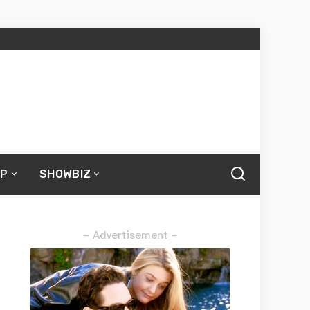
UP
SHOWBIZ
– Advertisement –