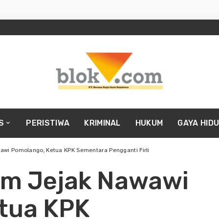
S
PERISTIWA
KRIMINAL
HUKUM
GAYA HID
awi Pomolango, Ketua KPK Sementara Pengganti Firli
kam Jejak Nawawi
tua KPK