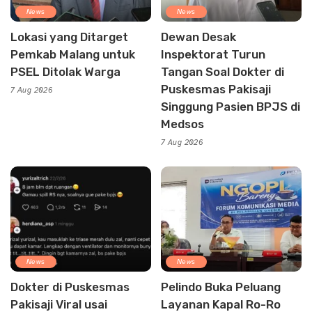
News
News
Lokasi yang Ditarget
Dewan Desak
Pemkab Malang untuk
Inspektorat Turun
PSEL Ditolak Warga
Tangan Soal Dokter di
Puskesmas Pakisaji
7 Aug 2026
Singgung Pasien BPJS di
Medsos
7 Aug 2026
News
News
Dokter di Puskesmas
Pelindo Buka Peluang
Pakisaji Viral usai
Layanan Kapal Ro-Ro