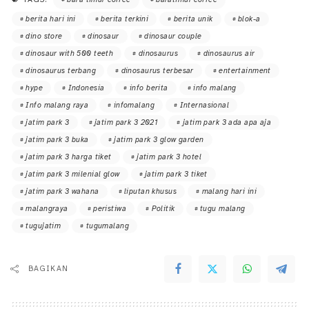
berita hari ini
berita terkini
berita unik
blok-a
dino store
dinosaur
dinosaur couple
dinosaur with 500 teeth
dinosaurus
dinosaurus air
dinosaurus terbang
dinosaurus terbesar
entertainment
hype
Indonesia
info berita
info malang
Info malang raya
infomalang
Internasional
jatim park 3
jatim park 3 2021
jatim park 3 ada apa aja
jatim park 3 buka
jatim park 3 glow garden
jatim park 3 harga tiket
jatim park 3 hotel
jatim park 3 milenial glow
jatim park 3 tiket
jatim park 3 wahana
liputan khusus
malang hari ini
malangraya
peristiwa
Politik
tugu malang
tugujatim
tugumalang
BAGIKAN