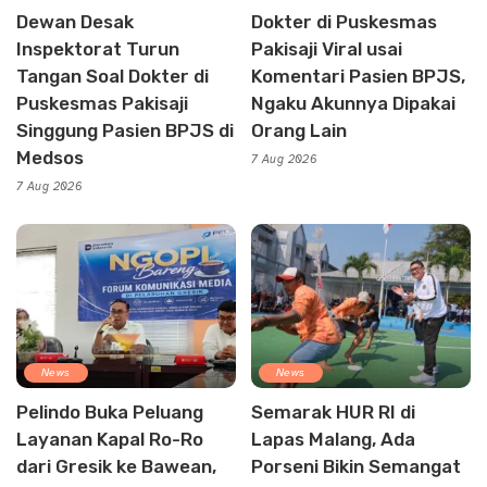
Dewan Desak
Dokter di Puskesmas
Inspektorat Turun
Pakisaji Viral usai
Tangan Soal Dokter di
Komentari Pasien BPJS,
Puskesmas Pakisaji
Ngaku Akunnya Dipakai
Singgung Pasien BPJS di
Orang Lain
Medsos
7 Aug 2026
7 Aug 2026
News
News
Pelindo Buka Peluang
Semarak HUR RI di
Layanan Kapal Ro-Ro
Lapas Malang, Ada
dari Gresik ke Bawean,
Porseni Bikin Semangat