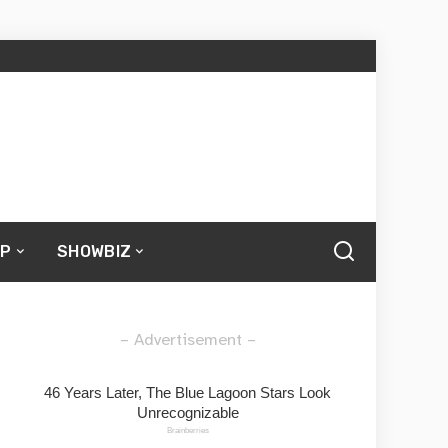
UP
SHOWBIZ
– Advertisement –