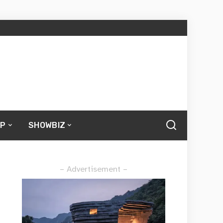
UP
SHOWBIZ
– Advertisement –