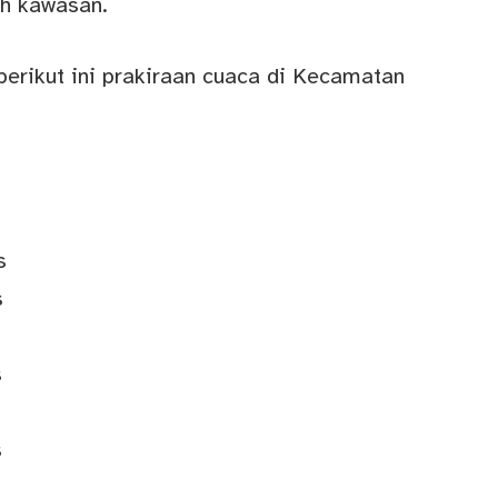
uh kawasan.
erikut ini prakiraan cuaca di Kecamatan
s
s
s
s
s
s