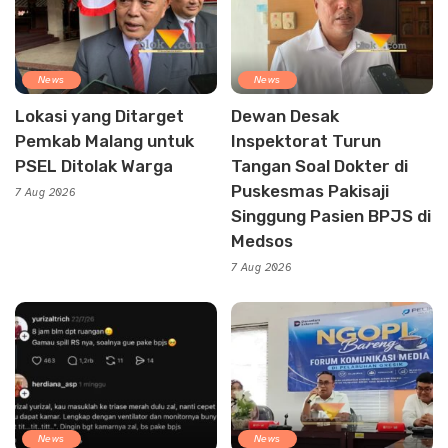
News
News
Lokasi yang Ditarget
Dewan Desak
Pemkab Malang untuk
Inspektorat Turun
PSEL Ditolak Warga
Tangan Soal Dokter di
Puskesmas Pakisaji
7 Aug 2026
Singgung Pasien BPJS di
Medsos
7 Aug 2026
News
News