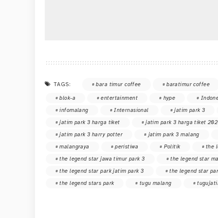
TAGS:
bara timur coffee
baratimur coffee
blok-a
entertainment
hype
Indone
infomalang
Internasional
jatim park 3
jatim park 3 harga tiket
jatim park 3 harga tiket 20
jatim park 3 harry potter
jatim park 3 malang
malangraya
peristiwa
Politik
the 
the legend star jawa timur park 3
the legend star m
the legend star park jatim park 3
the legend star pa
the legend stars park
tugu malang
tugujat