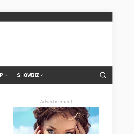
UP
SHOWBIZ
– Advertisement –