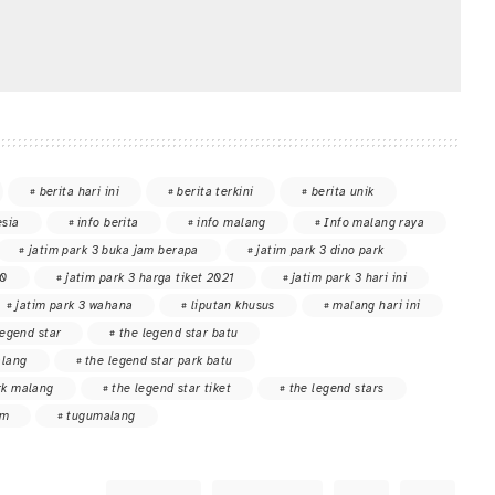
berita hari ini
berita terkini
berita unik
sia
info berita
info malang
Info malang raya
jatim park 3 buka jam berapa
jatim park 3 dino park
20
jatim park 3 harga tiket 2021
jatim park 3 hari ini
jatim park 3 wahana
liputan khusus
malang hari ini
legend star
the legend star batu
alang
the legend star park batu
rk malang
the legend star tiket
the legend stars
im
tugumalang