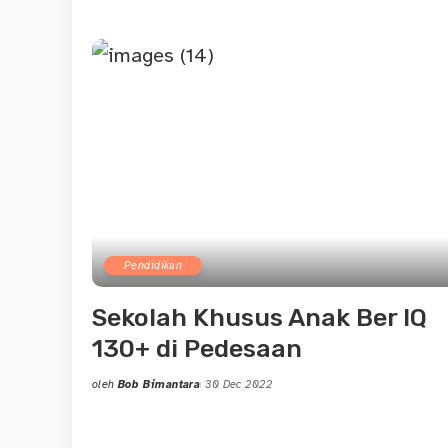
by
Pendidikan
Sekolah Khusus Anak Ber IQ
130+ di Pedesaan
oleh
Bob Bimantara
30 Dec 2022
Posted
by