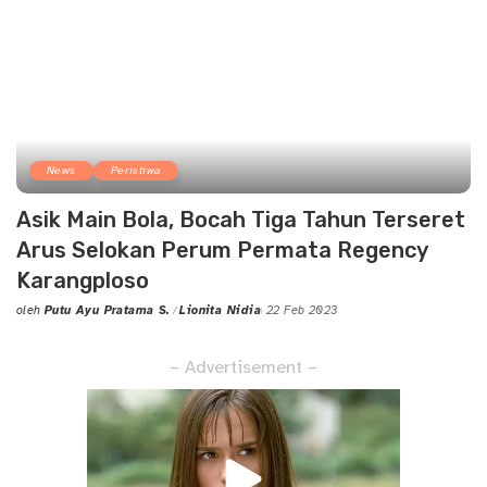
News
Peristiwa
Asik Main Bola, Bocah Tiga Tahun Terseret
Arus Selokan Perum Permata Regency
Karangploso
oleh
Putu Ayu Pratama S.
Lionita Nidia
22 Feb 2023
Posted
by
– Advertisement –