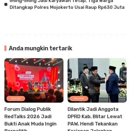
Iming-iming Jadi Karyawan Tetap, Tiga Warga
Ditangkap Polres Mojokerto Usai Raup Rp630 Juta
Anda mungkin tertarik
Politik
Politik
Forum Dialog Publik
Dilantik Jadi Anggota
RedTalks 2026 Jadi
DPRD Kab. Blitar Lewat
Bukti Anak Muda Ingin
PAW, Hendi Tekankan
Berpolitik
Kesiapan Jalankan