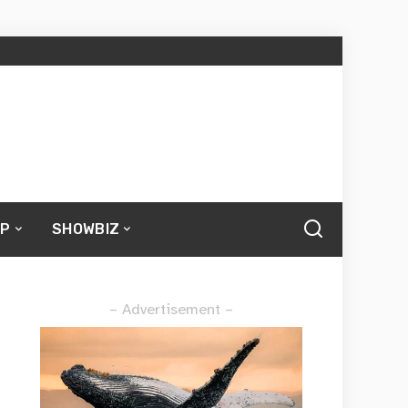
UP
SHOWBIZ
– Advertisement –