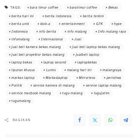
TAGS:
bara timur coffee
baratimur coffee
Bekas
berita hari ini
berita indonesia
berita terkini
berita unik
blok-a
entertainment
G7K
hype
Indonesia
info berita
info malang
Info malang raya
infomalang
Internasional
Jual
jual beli kamera bekas malang
jual beli laptop bekas malang
jual beli proyektor bekas malang
jualbeli laptop
laptop bekas
laptop second
laptopbekas
liputan khusus
Lumix
malang hari ini
malangraya
markas laptop
Markaslaptop
Mirrorless
peristiwa
Politik
service kamera di malang
service laptop malang
service macbook malang
tugu malang
tugujatim
tugumalang
BAGIKAN