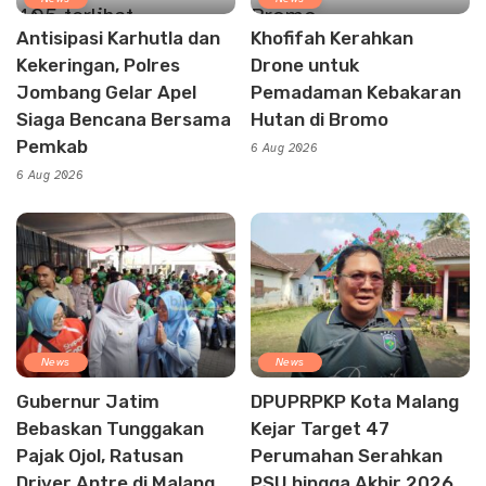
Antisipasi Karhutla dan
Khofifah Kerahkan
Kekeringan, Polres
Drone untuk
Jombang Gelar Apel
Pemadaman Kebakaran
Siaga Bencana Bersama
Hutan di Bromo
Pemkab
6 Aug 2026
6 Aug 2026
News
News
Gubernur Jatim
DPUPRPKP Kota Malang
Bebaskan Tunggakan
Kejar Target 47
Pajak Ojol, Ratusan
Perumahan Serahkan
Driver Antre di Malang
PSU hingga Akhir 2026