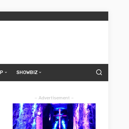
UP
SHOWBIZ
– Advertisement –