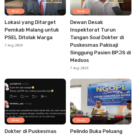
News
News
Lokasi yang Ditarget
Dewan Desak
Pemkab Malang untuk
Inspektorat Turun
PSEL Ditolak Warga
Tangan Soal Dokter di
Puskesmas Pakisaji
7 Aug 2026
Singgung Pasien BPJS di
Medsos
7 Aug 2026
News
News
Dokter di Puskesmas
Pelindo Buka Peluang