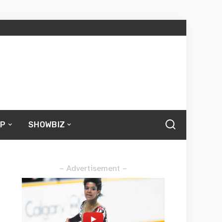
UP
SHOWBIZ
– Advertisement –