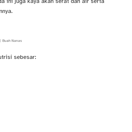
a ini juga kaya akan serat dan air serta
nnya.
Buah Nanas
trisi sebesar: