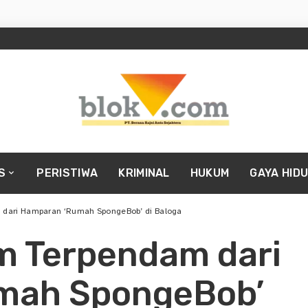
S
PERISTIWA
KRIMINAL
HUKUM
GAYA HID
 dari Hamparan ‘Rumah SpongeBob’ di Baloga
m Terpendam dari
mah SpongeBob’