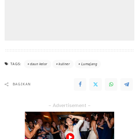
TAGS:
daun kelor
kuliner
Lumajang
BAGIKAN
– Advertisement –