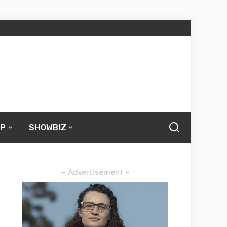
UP
SHOWBIZ
– Advertisement –