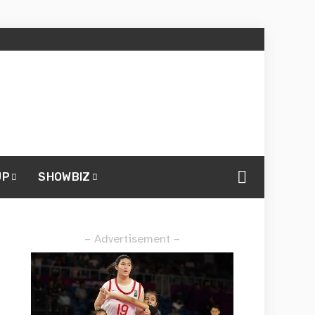
UP
SHOWBIZ
– Advertisement –