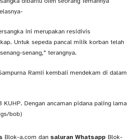
tersangka dibantu oleh seorang temannya
jelasnya-
ersangka ini merupakan residivis
gkap. Untuk sepeda pancal milik korban telah
i senang-senang,” terangnya.
a Sampurna Ramli kembali mendekam di dalam
63 KUHP. Dengan ancaman pidana paling lama
ags/bob)
ws
Blok-a.com
dan
saluran
Whatsapp
Blok-