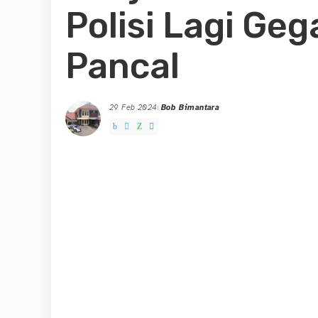
Polisi Lagi Ge
Pancal
29 Feb 2024
Bob Bimantara
Posted
by