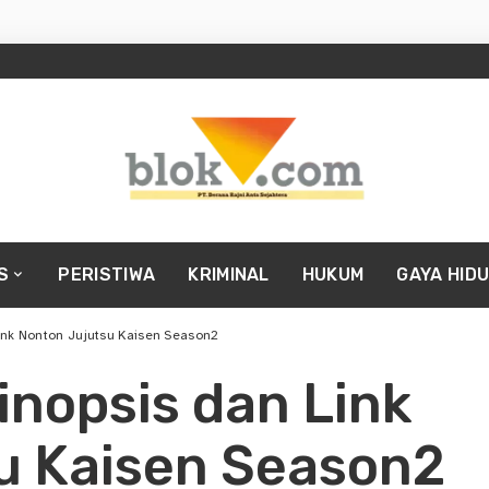
S
PERISTIWA
KRIMINAL
HUKUM
GAYA HID
 Link Nonton Jujutsu Kaisen Season2
Sinopsis dan Link
u Kaisen Season2