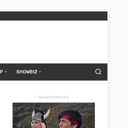
UP
SHOWBIZ
– Advertisement –