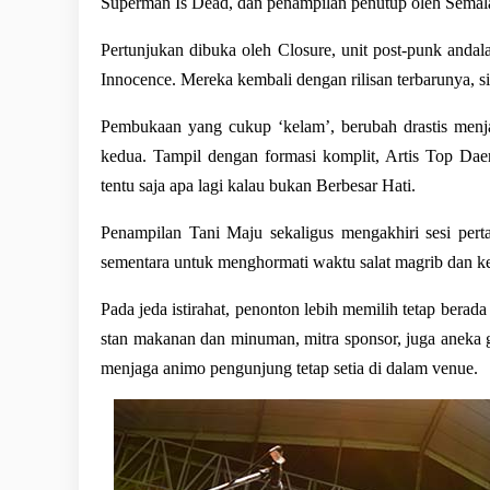
Superman Is Dead, dan penampilan penutup oleh Sema
Pertunjukan dibuka oleh Closure, unit post-punk andal
Innocence. Mereka kembali dengan rilisan terbarunya, si
Pembukaan yang cukup ‘kelam’, berubah drastis menja
kedua. Tampil dengan formasi komplit, Artis Top Da
tentu saja apa lagi kalau bukan Berbesar Hati. 
Penampilan Tani Maju sekaligus mengakhiri sesi pert
sementara untuk menghormati waktu salat magrib dan ke
Pada jeda istirahat, penonton lebih memilih tetap berada 
stan makanan dan minuman, mitra sponsor, juga aneka 
menjaga animo pengunjung tetap setia di dalam venue.