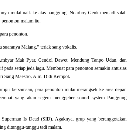
nnya mulai naik ke atas panggung. Ndarboy Genk menjadi salah 
 penonton malam itu. 
para penonton. 
 suaranya Malang,” teriak sang vokalis.
 Ambyar Mak Pyar, Cendol Dawet, Mendung Tanpo Udan, dan 
tif pada setiap jeda lagu. Membuat para penonton semakin antusias 
ari Sang Maestro, Alm. Didi Kempot.
mpir bersamaan, para penonton mulai merangsek ke area depan 
keempat yang akan segera menggeber sound system 
Panggung 
, Superman Is Dead (SID). Agaknya, grup yang beranggotakan 
ing ditunggu-tunggu tadi malam. 