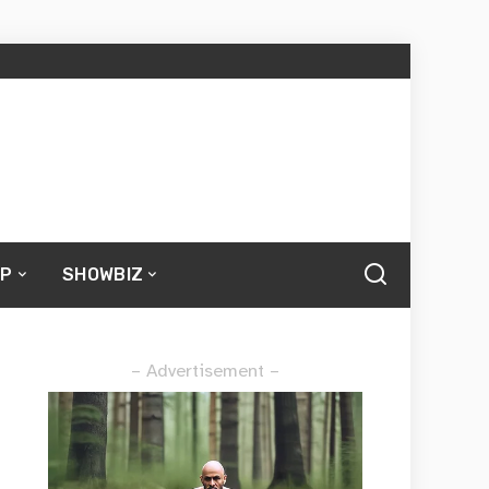
UP
SHOWBIZ
– Advertisement –