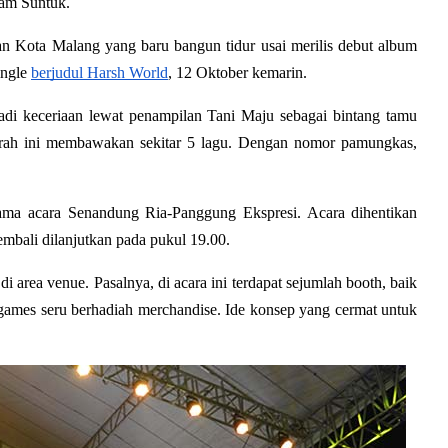
lam Suntuk.
an Kota Malang yang baru bangun tidur usai merilis debut album 
ngle 
berjudul Harsh World
, 12 Oktober kemarin.
di keceriaan lewat penampilan Tani Maju sebagai bintang tamu 
erah ini membawakan sekitar 5 lagu. Dengan nomor pamungkas, 
ama acara 
Senandung Ria-Panggung Ekspresi
. Acara dihentikan 
mbali dilanjutkan pada pukul 19.00.
di area venue. Pasalnya, di acara ini terdapat sejumlah booth, baik 
games seru berhadiah merchandise. Ide konsep yang cermat untuk 