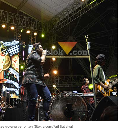
s goyang penonton (Blok-a.com/Arif Sulistya)