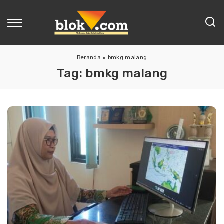
Beranda
»
bmkg malang
Tag:
bmkg malang