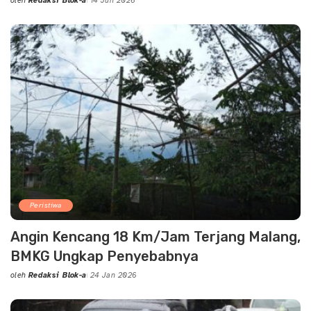
oleh
Redaksi Blok-a
14 Jun 2026
Posted
by
Peristiwa
Angin Kencang 18 Km/Jam Terjang Malang,
BMKG Ungkap Penyebabnya
oleh
Redaksi Blok-a
24 Jan 2026
Posted
by