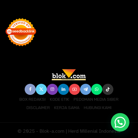
BOX REDAKSI
KODE ETIK
PEDOMAN MEDIA SIBER
DISCLAIMER
KERJA SAMA
HUBUNGI KAMI
© 2025 - Blok-a.com | Herd Millenial Indonesia