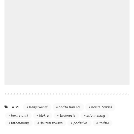
TAGS:
Banyuwangi
berita hari ini
berita terkini
berita unik
blok-a
Indonesia
info malang
infomalang
liputan khusus
peristiwa
Politik