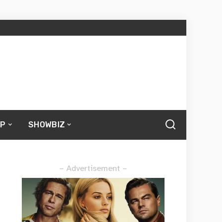
UP
SHOWBIZ
– Advertisement –