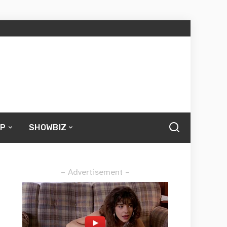
UP
SHOWBIZ
– Advertisement –