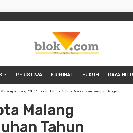
S
PERISTIWA
KRIMINAL
HUKUM
GAYA HID
g Resah, PSU Puluhan Tahun Belum Diserahkan sampai Bangun Masjid Habiskan Miliaran Rupiah
ota Malang
luhan Tahun