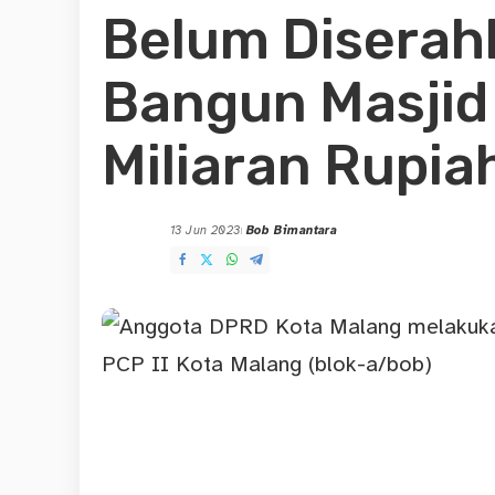
Belum Diserah
Bangun Masjid
Miliaran Rupia
13 Jun 2023
Bob Bimantara
Posted
by