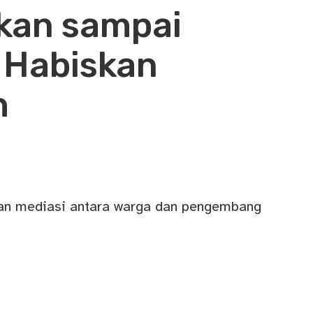
kan sampai
 Habiskan
h