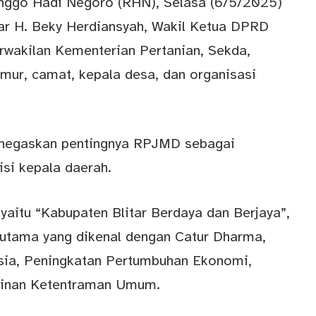
nggo Hadi Negoro (RHN), Selasa (6/5/2025)
itar H. Beky Herdiansyah, Wakil Ketua DPRD
rwakilan Kementerian Pertanian, Sekda,
ur, camat, kepala desa, dan organisasi
enegaskan pentingnya RPJMD sebagai
si kepala daerah.
, yaitu “Kabupaten
Blitar Berdaya
dan Berjaya”,
 utama yang dikenal dengan Catur Dharma,
ia, Peningkatan Pertumbuhan Ekonomi,
minan Ketentraman Umum.