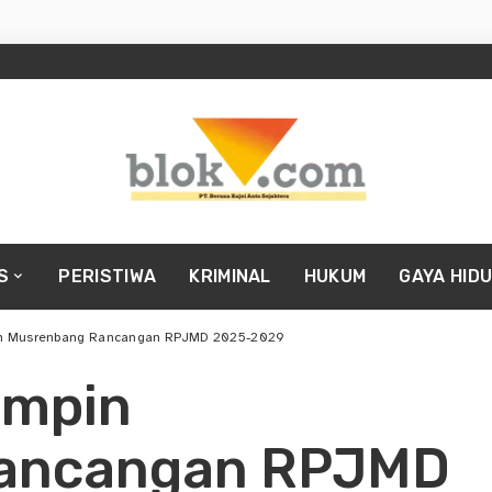
S
PERISTIWA
KRIMINAL
HUKUM
GAYA HID
mpin Musrenbang Rancangan RPJMD 2025-2029
Pimpin
ancangan RPJMD