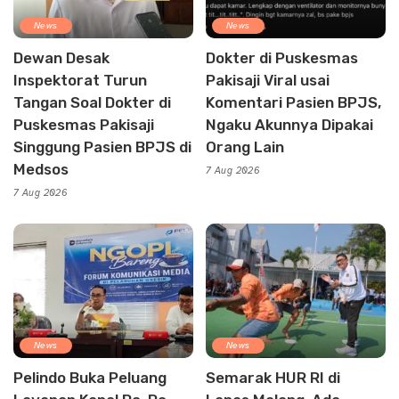
News
News
Dewan Desak
Dokter di Puskesmas
Inspektorat Turun
Pakisaji Viral usai
Tangan Soal Dokter di
Komentari Pasien BPJS,
Puskesmas Pakisaji
Ngaku Akunnya Dipakai
Singgung Pasien BPJS di
Orang Lain
Medsos
7 Aug 2026
7 Aug 2026
News
News
Pelindo Buka Peluang
Semarak HUR RI di