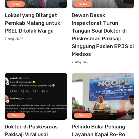
News
News
Lokasi yang Ditarget
Dewan Desak
Pemkab Malang untuk
Inspektorat Turun
PSEL Ditolak Warga
Tangan Soal Dokter di
Puskesmas Pakisaji
7 Aug 2026
Singgung Pasien BPJS di
Medsos
7 Aug 2026
News
News
Dokter di Puskesmas
Pelindo Buka Peluang
Pakisaji Viral usai
Layanan Kapal Ro-Ro