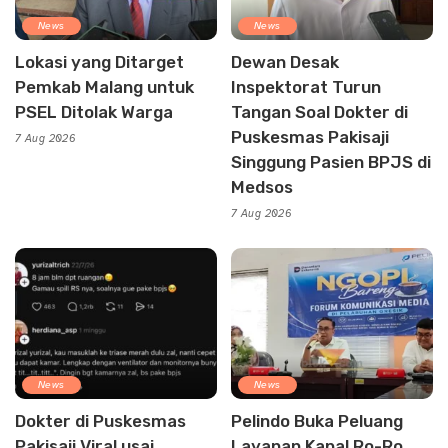
News
News
Lokasi yang Ditarget
Dewan Desak
Pemkab Malang untuk
Inspektorat Turun
PSEL Ditolak Warga
Tangan Soal Dokter di
Puskesmas Pakisaji
7 Aug 2026
Singgung Pasien BPJS di
Medsos
7 Aug 2026
News
News
Dokter di Puskesmas
Pelindo Buka Peluang
Pakisaji Viral usai
Layanan Kapal Ro-Ro