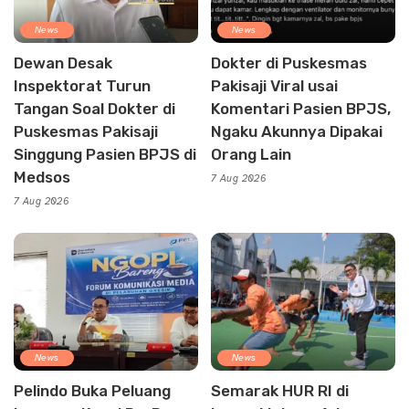
News
News
Dewan Desak
Dokter di Puskesmas
Inspektorat Turun
Pakisaji Viral usai
Tangan Soal Dokter di
Komentari Pasien BPJS,
Puskesmas Pakisaji
Ngaku Akunnya Dipakai
Singgung Pasien BPJS di
Orang Lain
Medsos
7 Aug 2026
7 Aug 2026
News
News
Pelindo Buka Peluang
Semarak HUR RI di