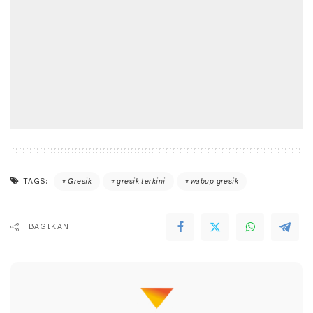
TAGS:
Gresik
gresik terkini
wabup gresik
BAGIKAN